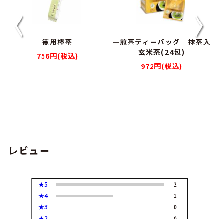
徳用棒茶
一煎茶ティーバッグ 抹茶入
玄米茶(24包)
756円(税込)
972円(税込)
レビュー
★5
2
★4
1
★3
0
★2
0