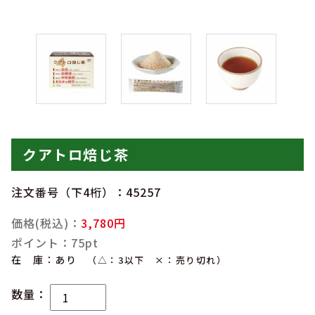
クアトロ焙じ茶
注文番号（下4桁）：45257
価格(税込)：
3,780円
ポイント：75pt
在 庫：あり
（△：3以下 ×：売り切れ）
数量：