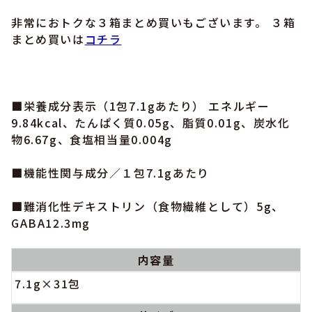
非常におトクな３箱まとめ買いもございます。 ３箱
まとめ買いは
コチラ
■栄養成分表示（1包7.1gあたり） エネルギー
9.84kcal、たんぱく質0.05g、脂質0.01g、炭水化
物6.67g、食塩相当量0.004g
■機能性関与成分／１包7.1gあたり
■難消化性デキストリン（食物繊維として）5g、
GABA12.3mg
内容量
7.1g×31包