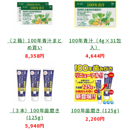
（２箱）100年青汁まと
100年青汁（4g×31包
め買い
入）
8,358円
4,644円
（３本）100年歯磨き
100年歯磨き (125g)
(125g)
2,200円
5,940円