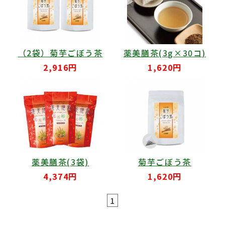
（2袋）菊芋ごぼう茶
薬美膳茶(3g×30コ)
2,916円
1,620円
薬美膳茶(3袋)
菊芋ごぼう茶
4,374円
1,620円
1