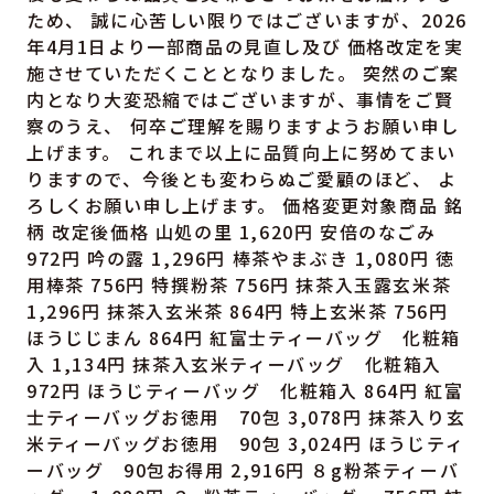
ため、 誠に心苦しい限りではございますが、2026
年4月1日より一部商品の見直し及び 価格改定を実
施させていただくこととなりました。 突然のご案
内となり大変恐縮ではございますが、事情をご賢
察のうえ、 何卒ご理解を賜りますようお願い申し
上げます。 これまで以上に品質向上に努めてまい
りますので、今後とも変わらぬご愛顧のほど、 よ
ろしくお願い申し上げます。 価格変更対象商品 銘
柄 改定後価格 山処の里 1,620円 安倍のなごみ
972円 吟の露 1,296円 棒茶やまぶき 1,080円 徳
用棒茶 756円 特撰粉茶 756円 抹茶入玉露玄米茶
1,296円 抹茶入玄米茶 864円 特上玄米茶 756円
ほうじじまん 864円 紅富士ティーバッグ 化粧箱
入 1,134円 抹茶入玄米ティーバッグ 化粧箱入
972円 ほうじティーバッグ 化粧箱入 864円 紅富
士ティーバッグお徳用 70包 3,078円 抹茶入り玄
米ティーバッグお徳用 90包 3,024円 ほうじティ
ーバッグ 90包お得用 2,916円 ８g粉茶ティーバ