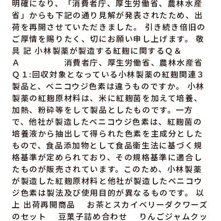
明確になり、「消費者庁、厚生労働省、農林水産
省」からも下記の通り見解が発表されたため、出
荷を再開させていただきました。 引き続き倍旧の
ご厚情を賜りたく、切にお願い申し上げます。 敬
具 記 小林製薬が製造する紅麹に関するＱ＆
Ａ 消費者庁、厚生労働省、農林水産省
Ｑ１:回収対象となっている小林製薬の紅麹関連３
製品と、ベニコウジ色素は違うものですか。 小林
製薬の紅麹原材料は、米に紅麹菌を加えて培養、
加熱、粉砕等をして製品としたものです。一方
で、他社が製造したベニコウジ色素は、紅麹菌の
培養液から抽出して得られた色素を主成分とした
もので、食品添加物として食品衛生法に基づく規
格基準が定められており、その規格基準に適合し
たものが販売されています。このため、小林製薬
が製造した紅麹原材料と他社が製造したベニコウ
ジ色素は製法及び使用目的が異なるものです。 以
上 出荷再開商品 お茶とスカイベリーダクワーズ
のセット 豆菓子詰め合わせ りんごジャムクッ