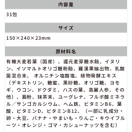
内容量
31包
サイズ
150×240×23mm
原材料名
有機大麦若葉（国産）、還元麦芽糖水飴、イヌリ
ン、イソマルトオリゴ糖粉飴、羅漢果抽出物、乳酸
菌混合末、 オルニチン塩酸塩、植物発酵エキス
（デキストリン、糖蜜、黒砂糖、オリゴ糖、ヨモ
ギ、ウコン、ドクダミ、ハスの葉、高麗人参、その
他）、澱粉、抹茶末、ユーグレナ、フルボ酸ミネラ
ル／サンゴカルシウム、ヘム鉄、ビタミンB6、葉
酸、ビタミンD、ビタミンB12、（一部に乳成分・
卵・大豆、バナナ・やまいも・りんご・キウイフル
ーツ・オレンジ・ゴマ・カシューナッツを含む）