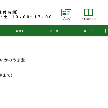
健康茶
茶 器
菓 子
いかのうま煮
字まで)