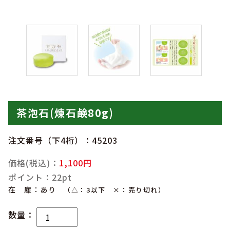
茶泡石(煉石鹸80g)
注文番号（下4桁）：45203
価格(税込)：
1,100円
ポイント：22pt
在 庫：あり
（△：3以下 ×：売り切れ）
数量：