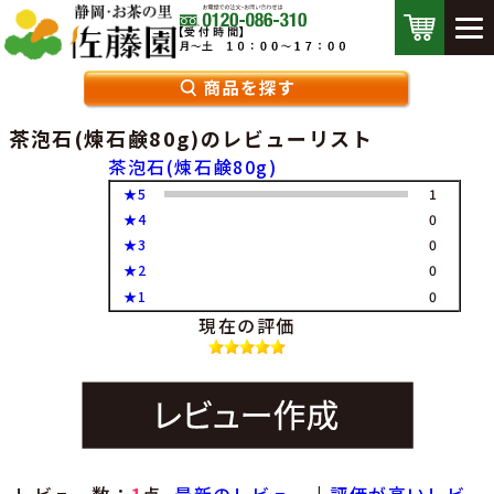
茶泡石(煉石鹸80g)のレビューリスト
茶泡石(煉石鹸80g)
★5
1
★4
0
★3
0
★2
0
★1
0
現在の評価