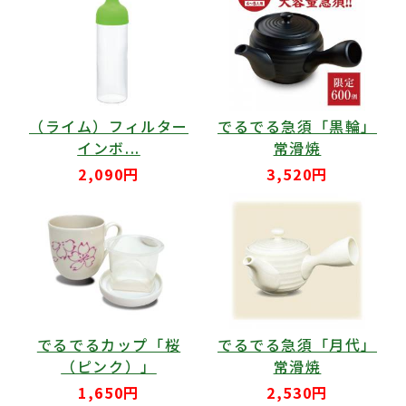
（ライム）フィルター
でるでる急須「黒輪」
インボ...
常滑焼
2,090円
3,520円
でるでるカップ「桜
でるでる急須「月代」
（ピンク）」
常滑焼
1,650円
2,530円