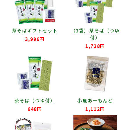
茶そばギフトセット
（3袋）茶そば（つゆ
付）
3,996円
1,728円
茶そば（つゆ付）
小魚あーもんど
648円
1,112円