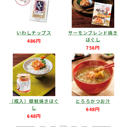
いわしチップス
サーモンブレンド焼き
ほぐし
486円
756円
（瓶入）銀鮭焼きほぐ
とろろかつお汁
し
648円
648円