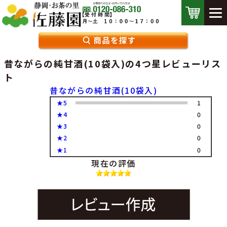
昔ながらの純甘酒(10袋入)の4つ星レビューリス
ト
昔ながらの純甘酒(10袋入)
★5
1
★4
0
★3
0
★2
0
★1
0
現在の評価