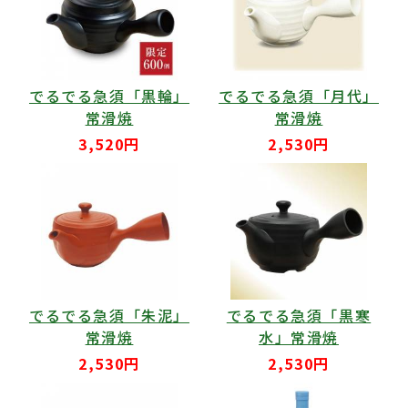
でるでる急須「黒輪」
でるでる急須「月代」
常滑焼
常滑焼
3,520円
2,530円
でるでる急須「朱泥」
でるでる急須「黒寒
常滑焼
水」常滑焼
2,530円
2,530円