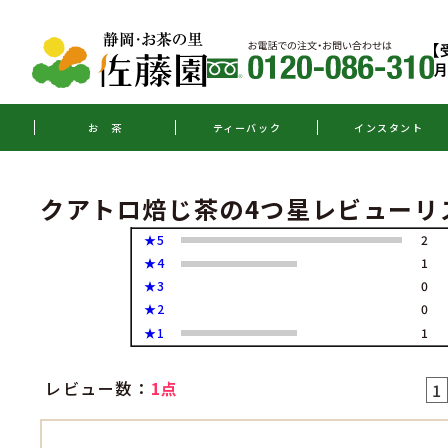
お 茶
ティーバック
インスタント
クアトロ焙じ茶の4つ星レビューリ
★5
2
★4
1
★3
0
★2
0
★1
1
レビュー数：
1点
1