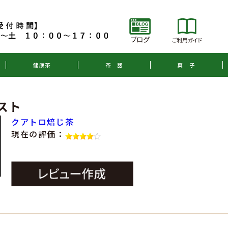
健康茶
茶 器
菓 子
スト
クアトロ焙じ茶
現在の評価：