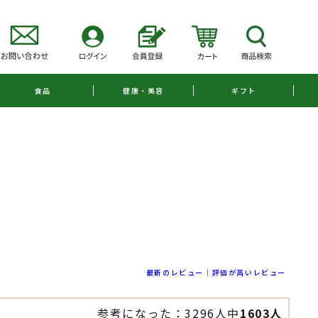
食品
健康・美容
ギフト
最新のレビュー
｜
評価が高いレビュー
参考になった：3296人中
1603人