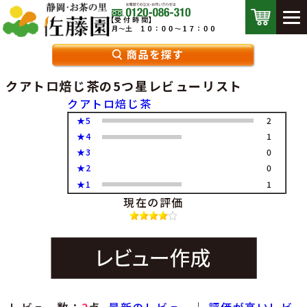
クアトロ焙じ茶の5つ星レビューリスト
クアトロ焙じ茶
★5
2
★4
1
★3
0
★2
0
★1
1
現在の評価